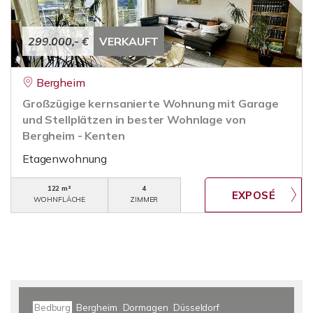
299.000,- €
VERKAUFT
Bergheim
Großzügige kernsanierte Wohnung mit Garage
und Stellplätzen in bester Wohnlage von
Bergheim - Kenten
Etagenwohnung
122 m²
4
WOHNFLÄCHE
ZIMMER
Bedburg
Bergheim
Dormagen
Düsseldorf