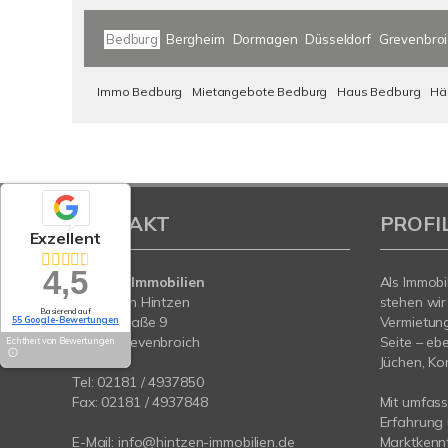
Bedburg
Bergheim
Dormagen
Düsseldorf
Grevenbro
Immo Bedburg
Mietangebote Bedburg
Haus Bedburg
Hä
KONTAKT
PROFI
Exzellent
4,5
Hintzen Immobilien
Als Immobi
Sebastian Hintzen
stehen wir
Basierend auf
Lindenstraße 9
Vermietung
55 Google-Bewertungen
41515 Grevenbroich
Seite – eb
Echtheit von Bewertungen
Jüchen, Ko
Tel:
02181 / 4937850
Fax: 02181 / 4937848
Mit umfas
Erfahrung
E-Mail:
info@hintzen-immobilien.de
Marktkennt