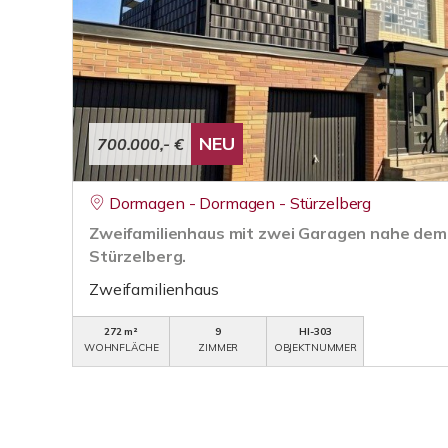
NEU
700.000,- €
Dormagen - Dormagen - Stürzelberg
Zweifamilienhaus mit zwei Garagen nahe dem
Stürzelberg.
Zweifamilienhaus
272 m²
9
HI-303
WOHNFLÄCHE
ZIMMER
OBJEKTNUMMER