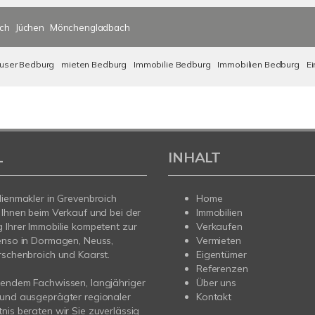
ich
Jüchen
Mönchengladbach
user Bedburg
mieten Bedburg
Immobilie Bedburg
Immobilien Bedburg
E
L
INHALT
lienmakler in Grevenbroich
Home
 Ihnen beim Verkauf und bei der
Immobilien
 Ihrer Immobilie kompetent zur
Verkaufen
enso in Dormagen, Neuss,
Vermieten
rschenbroich und Kaarst.
Eigentümer
Referenzen
sendem Fachwissen, langjähriger
Über uns
 und ausgeprägter regionaler
Kontakt
nis beraten wir Sie zuverlässig