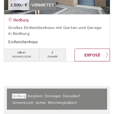
1.500,- €
VERMIETET
Bedburg
Großes Einfamilienhaus mit Garten und Garage
in Bedburg
Einfamilienhaus
140 m²
3
WOHNFLÄCHE
ZIMMER
Bedburg
Bergheim
Dormagen
Düsseldorf
Grevenbroich
Jüchen
Mönchengladbach