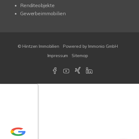
Renditeobjekte
Gewerbeimmobilien
© Hintzen Immobilien
Powered by Immonia GmbH
Impressum
Sitemap
Google-
ertungen
Echtheit
n Bewertungen