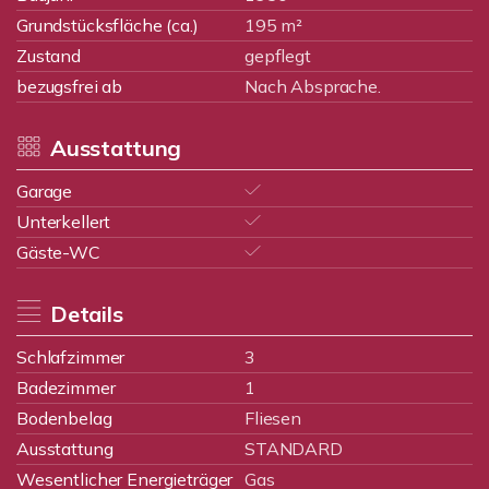
Grundstücksfläche (ca.)
195 m²
Zustand
gepflegt
bezugsfrei ab
Nach Absprache.
Ausstattung
Garage
Unterkellert
Gäste-WC
Details
Schlafzimmer
3
Badezimmer
1
Bodenbelag
Fliesen
Ausstattung
STANDARD
Wesentlicher Energieträger
Gas