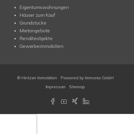
Eigentumswohnungen
Häuser zum Kauf
Grundstücke
Mietangebote
Renditeobjekte
Gewerbeimmobilien
© Hintzen Immobilien
Powered by Immonia GmbH
Impressum
Sitemap
Google-
ertungen
Echtheit