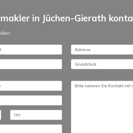
nmakler in Jüchen-Gierath kontak
lien.