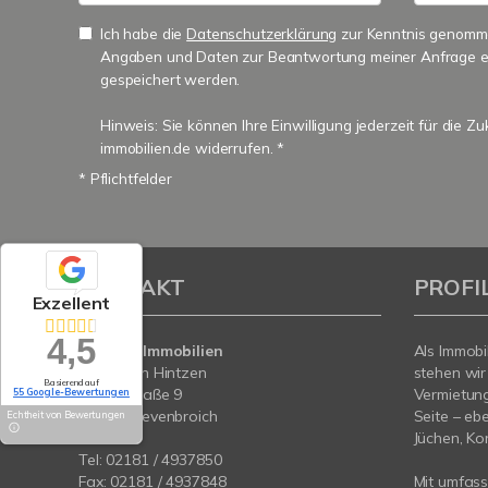
Ich habe die
Datenschutzerklärung
zur Kenntnis genomme
Angaben und Daten zur Beantwortung meiner Anfrage e
gespeichert werden.
Hinweis: Sie können Ihre Einwilligung jederzeit für die Z
immobilien.de widerrufen. *
* Pflichtfelder
KONTAKT
PROFI
Exzellent
4,5
Hintzen Immobilien
Als Immobi
Sebastian Hintzen
stehen wir
Basierend auf
Lindenstraße 9
Vermietung
55 Google-Bewertungen
41515 Grevenbroich
Seite – eb
Echtheit von Bewertungen
Jüchen, Ko
Tel:
02181 / 4937850
Fax: 02181 / 4937848
Mit umfas