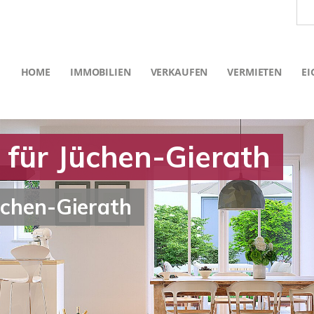
HOME
IMMOBILIEN
VERKAUFEN
VERMIETEN
EI
 für Jüchen-Gierath
üchen-Gierath