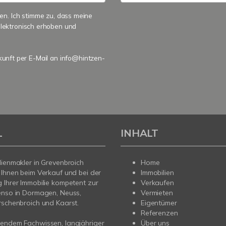
n. Ich stimme zu, dass meine
lektronisch erhoben und
ukunft per E-Mail an info@hintzen-
L
INHALT
lienmakler in Grevenbroich
Home
 Ihnen beim Verkauf und bei der
Immobilien
 Ihrer Immobilie kompetent zur
Verkaufen
enso in Dormagen, Neuss,
Vermieten
rschenbroich und Kaarst.
Eigentümer
Referenzen
sendem Fachwissen, langjähriger
Über uns