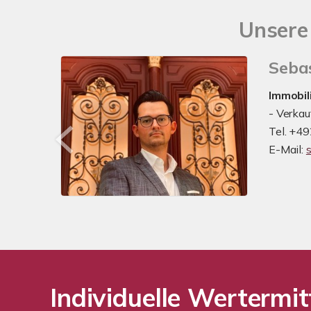
Unsere 
Seba
Immobil
- Verkau
Tel. +4
E-Mail:
Individuelle Wertermit