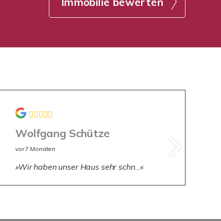
Immobilie bewerten
Wolfgang Schütze
J
vor 7 Monaten
vo
Wir haben unser Haus sehr schn…