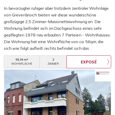
In bevorzugter ruhiger aber trotzdem zentraler Wohnlage
von Grevenbroich bieten wir diese wunderschöne
großzügige 2,5 Zimmer-Masionettewohnung an. Die
Wohnung befindet sich im Dachgeschoss eines sehr
gepflegten 1978 neu erbauten 7 Parteien - Wohnhauses.
Die Wohnung hat eine Wohnfläche von ca. 56qm, die
sich wie folgt aufteilt: rechts befindet sich das
Badezimmer. Dieses wurde Saniert und ist mit modernen
55,34 m²
2
Fliesen ausgestattet. Dahinter befindet sich die offene
WOHNFLÄCHE
ZIMMER
Küche. Die breite Fensterfront lässt viel Licht in den Raum
einfließen und sorgt somit für ein angenehmes
Wohngefühl. Selbstverständlich können Sie auch die
Sommertage auf dem Balkon genießen, dieser grenzt an
das großzügige Wohn-Esszimmer. Die Wohnung verfügt
weiterhin über ein Schlafzimmer. Zu dieser Wohnung
gehört auch die Benutzung des Waschkellers und ein
eigener Kellerraum. Zu der Wohneinheit gehört ebenfalls