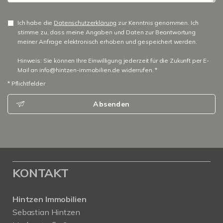
Ich habe die
Datenschutzerklärung
zur Kenntnis genommen. Ich
stimme zu, dass meine Angaben und Daten zur Beantwortung
meiner Anfrage elektronisch erhoben und gespeichert werden.
Hinweis: Sie können Ihre Einwilligung jederzeit für die Zukunft per E-
Mail an info@hintzen-immobilien.de widerrufen. *
* Pflichtfelder
Absenden
KONTAKT
Hintzen Immobilien
Sebastian Hintzen