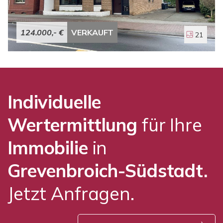
eine eigene Garage. Diese ist ebenfalls im Kaufpreis und
Eigentum dieser Wohneinheit enthalten.
124.000,- €
VERKAUFT
21
Individuelle
Wertermittlung
für Ihre
Immobilie
in
Grevenbroich-Südstadt.
Jetzt Anfragen.