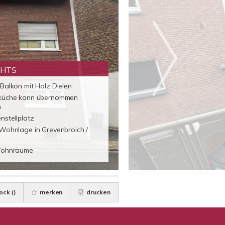
GHTS
Balkon mit Holz Dielen
küche kann übernommen
n
nstellplatz
 Wohnlage in Grevenbroich /
Wohnräume
ock (
)
merken
drucken