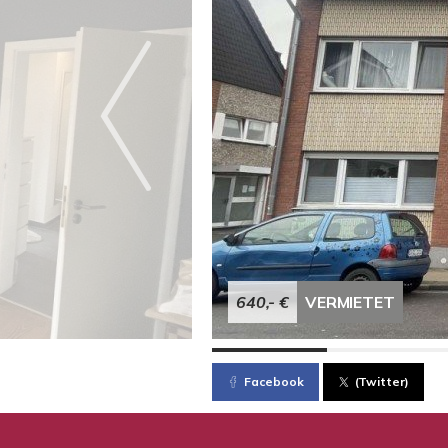
640,- €
VERMIETET
Facebook
(Twitter)