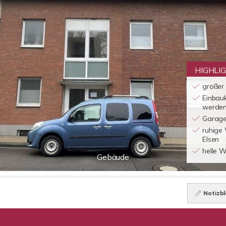
HIGHLI
großer 
Einbau
werde
Garage
ruhige
Elsen
helle 
Gebäude
Notizbl