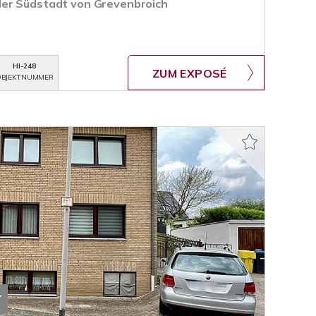
er Südstadt von Grevenbroich
HI-248
ZUM EXPOSÉ
BJEKTNUMMER
T