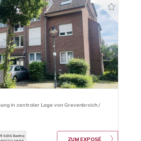
T
ng in zentraler Lage von Grevenbroich /
E 6 (OG Rechts)
ZUM EXPOSÉ
BJEKTNUMMER