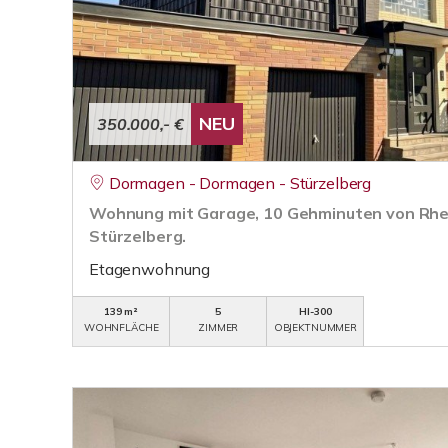
NEU
350.000,- €
Dormagen - Dormagen - Stürzelberg
Wohnung mit Garage, 10 Gehminuten von Rhe
Stürzelberg.
Etagenwohnung
139 m²
5
HI-300
WOHNFLÄCHE
ZIMMER
OBJEKTNUMMER