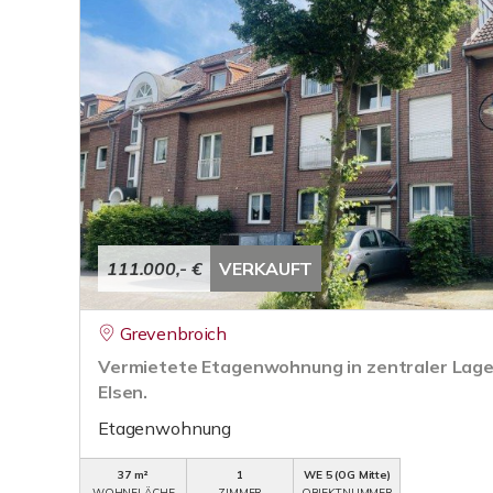
111.000,- €
VERKAUFT
Grevenbroich
Vermietete Etagenwohnung in zentraler Lage
Elsen.
Etagenwohnung
37 m²
1
WE 5 (OG Mitte)
WOHNFLÄCHE
ZIMMER
OBJEKTNUMMER