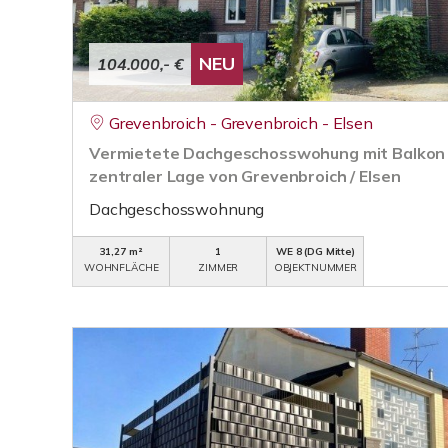
NEU
104.000,- €
Grevenbroich - Grevenbroich - Elsen
Vermietete Dachgeschosswohung mit Balkon u
zentraler Lage von Grevenbroich / Elsen
Dachgeschosswohnung
31,27 m²
1
WE 8 (DG Mitte)
WOHNFLÄCHE
ZIMMER
OBJEKTNUMMER