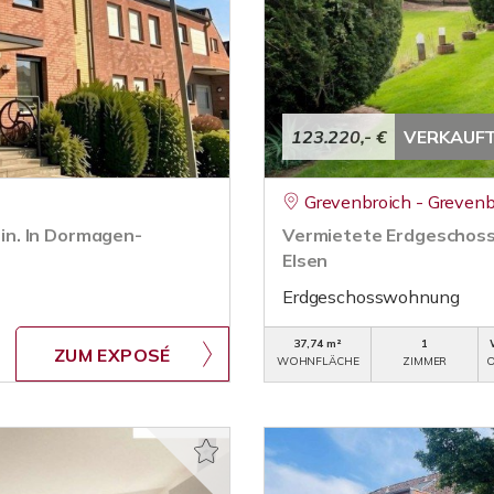
123.220,- €
VERKAUF
Grevenbroich - Grevenb
in. In Dormagen-
Vermietete Erdgeschoss
Elsen
Erdgeschosswohnung
37,74 m²
1
ZUM EXPOSÉ
WOHNFLÄCHE
ZIMMER
O