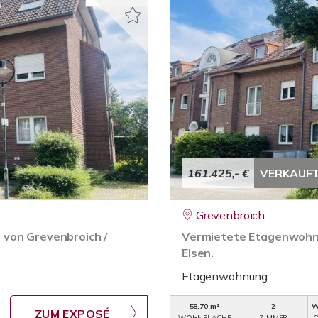
161.425,- €
VERKAUF
Grevenbroich
 von Grevenbroich /
Vermietete Etagenwohnu
Elsen.
Etagenwohnung
58,70 m²
2
W
ZUM EXPOSÉ
WOHNFLÄCHE
ZIMMER
O