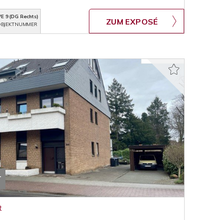
E 9 (DG Rechts)
ZUM EXPOSÉ
BJEKTNUMMER
T
t