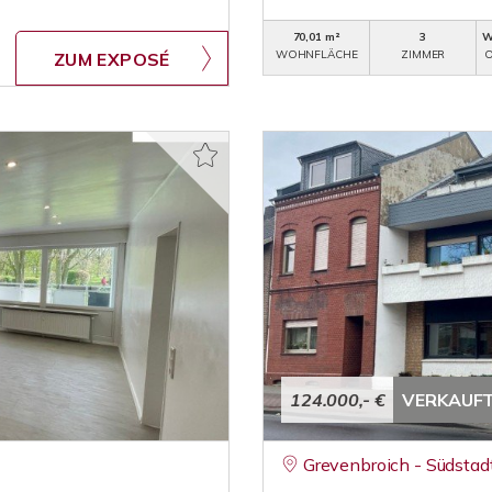
70,01 m²
3
W
WOHNFLÄCHE
ZIMMER
O
ZUM EXPOSÉ
124.000,- €
VERKAUF
Grevenbroich - Südstad