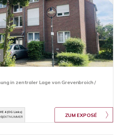
T
ng in zentraler Lage von Grevenbroich /
WE 4 (OG Links)
ZUM EXPOSÉ
BJEKTNUMMER