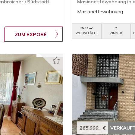
nbroicher / Südstadt
Masionettewohnung in d
Maisonettewohnung
55,34 m²
2
WOHNFLÄCHE
ZIMMER
O
ZUM EXPOSÉ
265.000,- €
VERKAUF