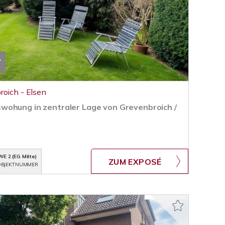
T
roich - Elsen
wohung in zentraler Lage von Grevenbroich /
WE 2 (EG Mitte)
ZUM EXPOSÉ
BJEKTNUMMER