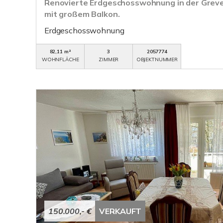
Renovierte Erdgeschosswohnung in der Greve
mit großem Balkon.
Erdgeschosswohnung
82,11 m²
3
2057774
WOHNFLÄCHE
ZIMMER
OBJEKTNUMMER
150.000,- €
VERKAUFT