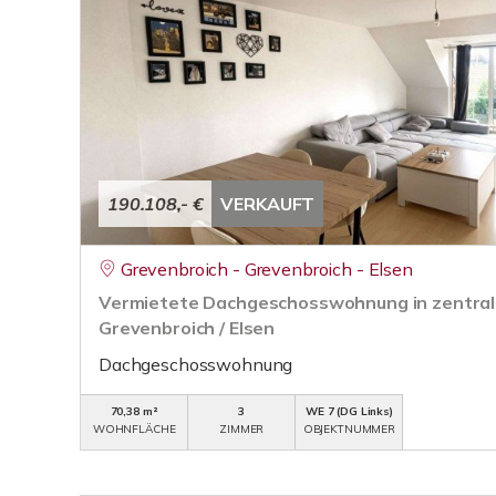
190.108,- €
VERKAUFT
Grevenbroich - Grevenbroich - Elsen
Vermietete Dachgeschosswohnung in zentral
Grevenbroich / Elsen
Dachgeschosswohnung
70,38 m²
3
WE 7 (DG Links)
WOHNFLÄCHE
ZIMMER
OBJEKTNUMMER