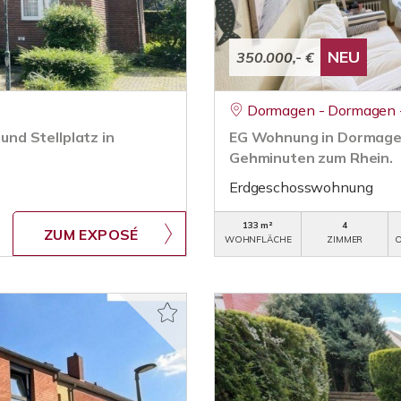
NEU
350.000,- €
Dormagen - Dormagen -
nd Stellplatz in
EG Wohnung in Dormagen
Gehminuten zum Rhein.
Erdgeschosswohnung
133 m²
4
ZUM EXPOSÉ
WOHNFLÄCHE
ZIMMER
O