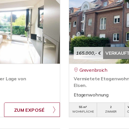
165.000,- €
VERKAUF
Grevenbroich
er Lage von
Vermietete Etagenwohnu
Elsen.
Etagenwohnung
55 m²
2
ZUM EXPOSÉ
WOHNFLÄCHE
ZIMMER
O