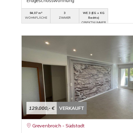
Erdgeschosswohnung
84,07 m²
3
WE 3 (EG + KG
WOHNFLÄCHE
ZIMMER
Rechts)
OBJEKTNUMMER
129.000,- €
VERKAUFT
Grevenbroich - Südstadt