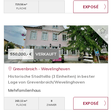
729,56 m²
FLÄCHE
550.000,- €
VERKAUFT
Grevenbroich - Wevelinghoven
Historische Stadtvilla (3 Einheiten) in bester
Lage von Grevenbroich/Wevelinghoven
Mehrfamilienhaus
263,12 m²
8
FLÄCHE
ZIMMER