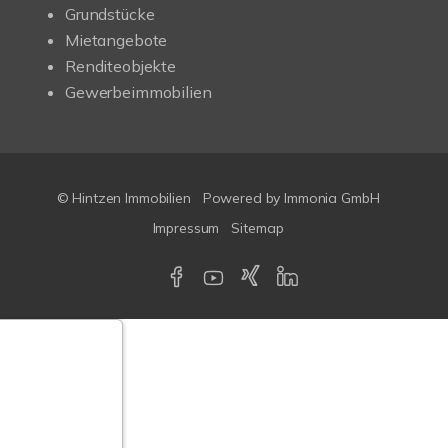
Grundstücke
Mietangebote
Renditeobjekte
Gewerbeimmobilien
© Hintzen Immobilien
Powered by Immonia GmbH
Impressum
Sitemap
Google-
ertungen
Echtheit
n Bewertungen