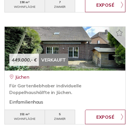
190 m²
7
WOHNFLÄCHE
ZIMMER
449.000,- €
VERKAUFT
Jüchen
Für Gartenliebhaber individuelle
Doppelhaushälfte in Jüchen.
Einfamilienhaus
151 m²
5
WOHNFLÄCHE
ZIMMER