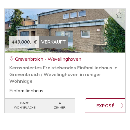
449.000,- €
VERKAUFT
Grevenbroich - Wevelinghoven
Kernsaniertes Freistehendes Einfamilienhaus in
Grevenbroich / Wevelinghoven in ruhiger
Wohnlage
Einfamilienhaus
155 m²
4
WOHNFLÄCHE
ZIMMER