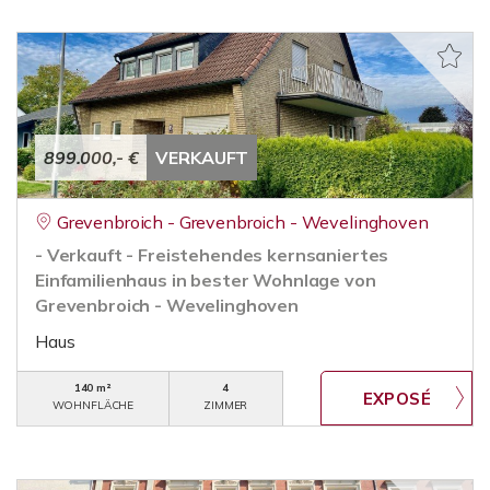
899.000,- €
VERKAUFT
Grevenbroich - Grevenbroich - Wevelinghoven
- Verkauft - Freistehendes kernsaniertes
Einfamilienhaus in bester Wohnlage von
Grevenbroich - Wevelinghoven
Haus
140 m²
4
WOHNFLÄCHE
ZIMMER