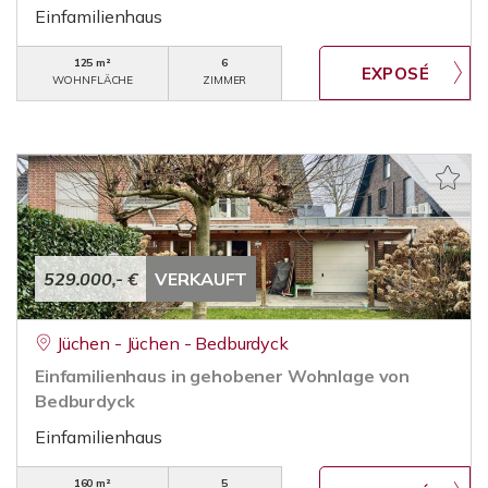
Einfamilienhaus
125 m²
6
WOHNFLÄCHE
ZIMMER
529.000,- €
VERKAUFT
Jüchen - Jüchen - Bedburdyck
Einfamilienhaus in gehobener Wohnlage von
Bedburdyck
Einfamilienhaus
160 m²
5