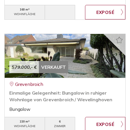
160 m²
WOHNFLÄCHE
579.000,- €
VERKAUFT
Grevenbroich
Einmalige Gelegenheit: Bungalow in ruhiger
Wohnlage von Grevenbroich / Wevelinghoven
Bungalow
220 m²
6
WOHNFLÄCHE
ZIMMER