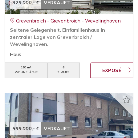
329.000,- €
VERKAUFT
Grevenbroich - Grevenbroich - Wevelinghoven
Seltene Gelegenheit. Einfamilienhaus in
zentraler Lage von Grevenbroich /
Wevelinghoven.
Haus
150 m²
6
WOHNFLÄCHE
ZIMMER
599.000,- €
VERKAUFT