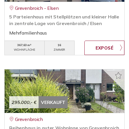
Grevenbroich - Elsen
5 Parteienhaus mit Stellplätzen und kleiner Halle
in zentrale Lage von Grevenbroich / Elsen
Mehrfamilienhaus
367,63 m²
16
WOHNFLÄCHE
ZIMMER
295.000,- €
VERKAUFT
Grevenbroich
Reihenhaus in guter Wohnlage von Grevenbroich