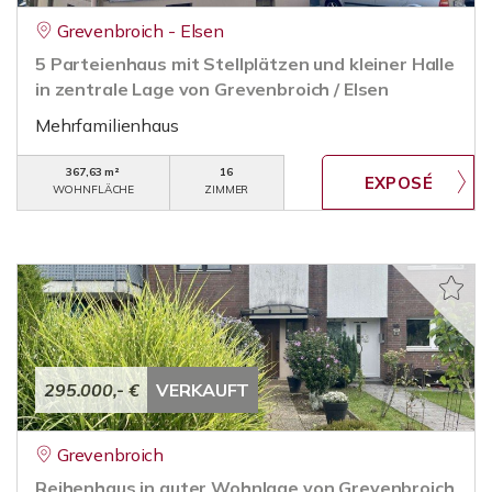
Grevenbroich - Elsen
5 Parteienhaus mit Stellplätzen und kleiner Halle
in zentrale Lage von Grevenbroich / Elsen
Mehrfamilienhaus
367,63 m²
16
WOHNFLÄCHE
ZIMMER
295.000,- €
VERKAUFT
Grevenbroich
Reihenhaus in guter Wohnlage von Grevenbroich