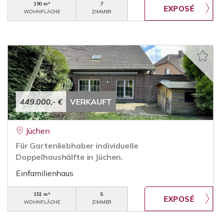
190 m²
7
WOHNFLÄCHE
ZIMMER
449.000,- €
VERKAUFT
Jüchen
Für Gartenliebhaber individuelle
Doppelhaushälfte in Jüchen.
Einfamilienhaus
151 m²
5
WOHNFLÄCHE
ZIMMER