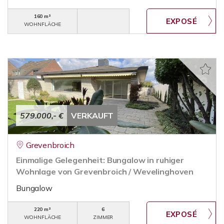
160 m²
WOHNFLÄCHE
579.000,- €
VERKAUFT
Grevenbroich
Einmalige Gelegenheit: Bungalow in ruhiger
Wohnlage von Grevenbroich / Wevelinghoven
Bungalow
220 m²
6
WOHNFLÄCHE
ZIMMER