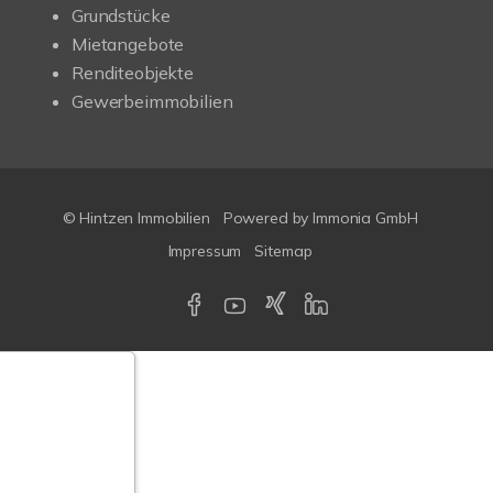
Grundstücke
Mietangebote
Renditeobjekte
Gewerbeimmobilien
© Hintzen Immobilien
Powered by Immonia GmbH
Impressum
Sitemap
Google-
ertungen
Echtheit
n Bewertungen