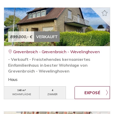
899.000,- €
VERKAUFT
Grevenbroich - Grevenbroich - Wevelinghoven
- Verkauft - Freistehendes kernsaniertes
Einfamilienhaus in bester Wohnlage von
Grevenbroich - Wevelinghoven
Haus
140 m²
4
WOHNFLÄCHE
ZIMMER