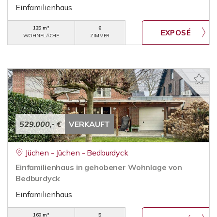
Einfamilienhaus
125 m²
6
WOHNFLÄCHE
ZIMMER
529.000,- €
VERKAUFT
Jüchen - Jüchen - Bedburdyck
Einfamilienhaus in gehobener Wohnlage von
Bedburdyck
Einfamilienhaus
160 m²
5