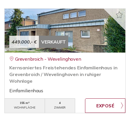
449.000,- €
VERKAUFT
Grevenbroich - Wevelinghoven
Kernsaniertes Freistehendes Einfamilienhaus in
Grevenbroich / Wevelinghoven in ruhiger
Wohnlage
Einfamilienhaus
155 m²
4
WOHNFLÄCHE
ZIMMER