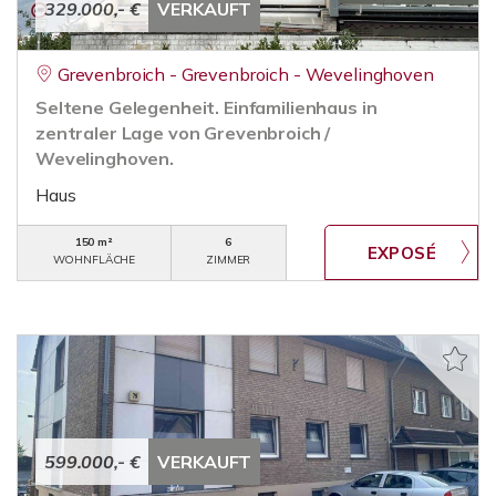
329.000,- €
VERKAUFT
Grevenbroich - Grevenbroich - Wevelinghoven
Seltene Gelegenheit. Einfamilienhaus in
zentraler Lage von Grevenbroich /
Wevelinghoven.
Haus
150 m²
6
WOHNFLÄCHE
ZIMMER
599.000,- €
VERKAUFT