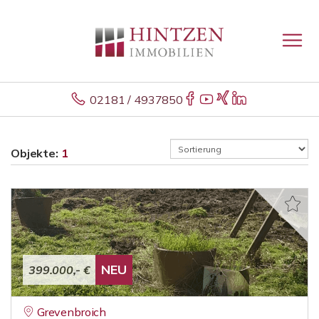
02181 / 4937850
Objekte:
1
NEU
399.000,- €
Grevenbroich