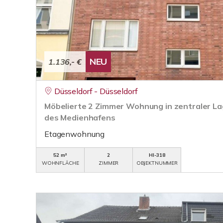
NEU
1.136,- €
Düsseldorf - Düsseldorf
Möbelierte 2 Zimmer Wohnung in zentraler La
des Medienhafens
Etagenwohnung
52 m²
2
HI-318
WOHNFLÄCHE
ZIMMER
OBJEKTNUMMER