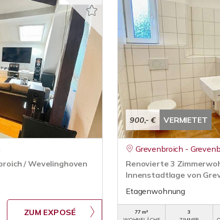
900,- €
VERMIETET
n
Grevenbroich - Grevenb
roich / Wevelinghoven
Renovierte 3 Zimmerwoh
Innenstadtlage von Gre
Etagenwohnung
ZUM EXPOSÉ
77 m²
3
WOHNFLÄCHE
ZIMMER
O