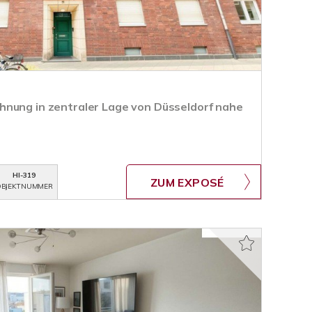
nung in zentraler Lage von Düsseldorf nahe
HI-319
ZUM EXPOSÉ
BJEKTNUMMER