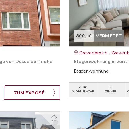
800,- €
VERMIETET
Grevenbroich - Grevenb
ge von Düsseldorf nahe
Etagenwohnung in zentr
Etagenwohnung
70 m²
3
WOHNFLÄCHE
ZIMMER
O
ZUM EXPOSÉ