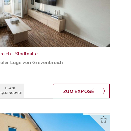
roich - Stadtmitte
aler Lage von Grevenbroich
HI-298
ZUM EXPOSÉ
BJEKTNUMMER