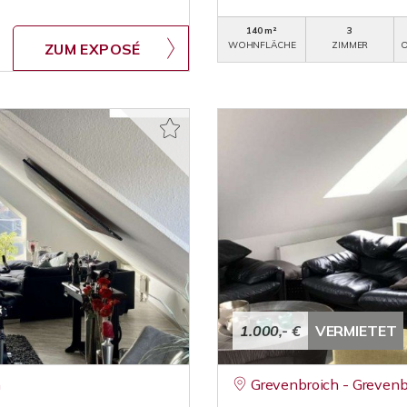
140 m²
3
WOHNFLÄCHE
ZIMMER
O
ZUM EXPOSÉ
1.000,- €
VERMIETET
n
Grevenbroich - Grevenb