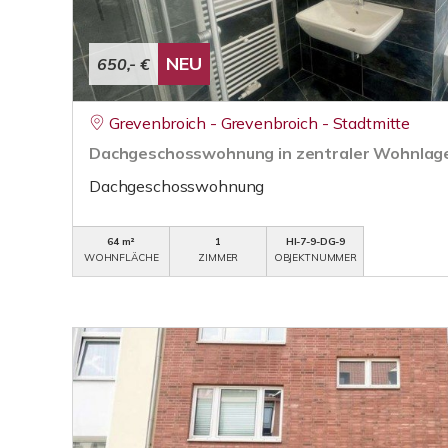
NEU
650,- €
Grevenbroich - Grevenbroich - Stadtmitte
Dachgeschosswohnung in zentraler Wohnlage
Dachgeschosswohnung
64 m²
1
HI-7-9-DG-9
WOHNFLÄCHE
ZIMMER
OBJEKTNUMMER