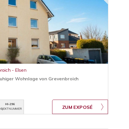
roich - Elsen
uhiger Wohnlage von Grevenbroich
HI-296
ZUM EXPOSÉ
BJEKTNUMMER