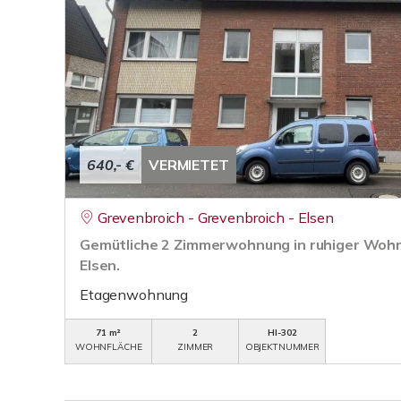
640,- €
VERMIETET
Grevenbroich - Grevenbroich - Elsen
Gemütliche 2 Zimmerwohnung in ruhiger Wohn
Elsen.
Etagenwohnung
71 m²
2
HI-302
WOHNFLÄCHE
ZIMMER
OBJEKTNUMMER