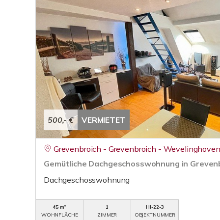
500,- €
VERMIETET
Grevenbroich - Grevenbroich - Wevelinghove
Gemütliche Dachgeschosswohnung in Grevenb
Dachgeschosswohnung
45 m²
1
HI-22-3
WOHNFLÄCHE
ZIMMER
OBJEKTNUMMER