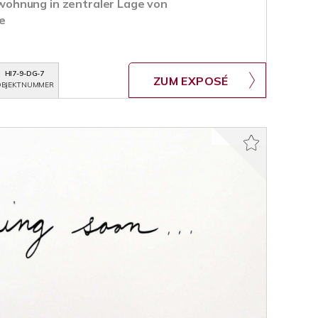
ohnung in zentraler Lage von
e
HI7-9-DG-7
ZUM EXPOSÉ
BJEKTNUMMER