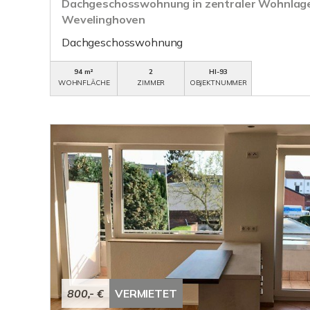
Dachgeschosswohnung in zentraler Wohnlage
Wevelinghoven
Dachgeschosswohnung
94 m²
2
HI-93
WOHNFLÄCHE
ZIMMER
OBJEKTNUMMER
800,- €
VERMIETET