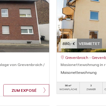
880,- €
VERMIETET
Grevenbroich - Grevenb
lage von Grevenbroich /
Masionettewohnung in r
Maisonettewohnung
98 m²
3
WOHNFLÄCHE
ZIMMER
O
ZUM EXPOSÉ