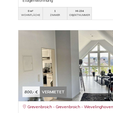
Etagenwohnung
0 m²
1
HI-234
WOHNFLÄCHE
ZIMMER
OBJEKTNUMMER
800,- €
VERMIETET
Grevenbroich - Grevenbroich - Wevelinghove