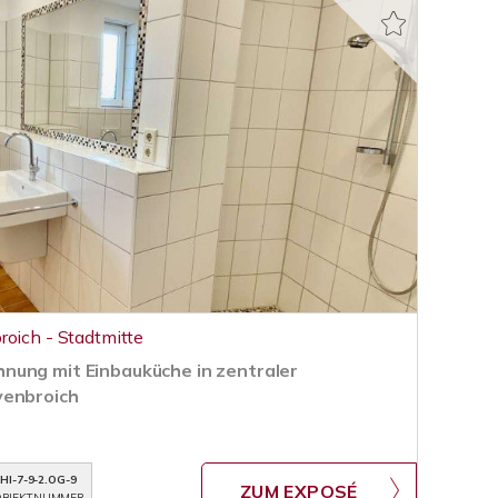
roich - Stadtmitte
nung mit Einbauküche in zentraler
venbroich
HI-7-9-2.OG-9
ZUM EXPOSÉ
BJEKTNUMMER