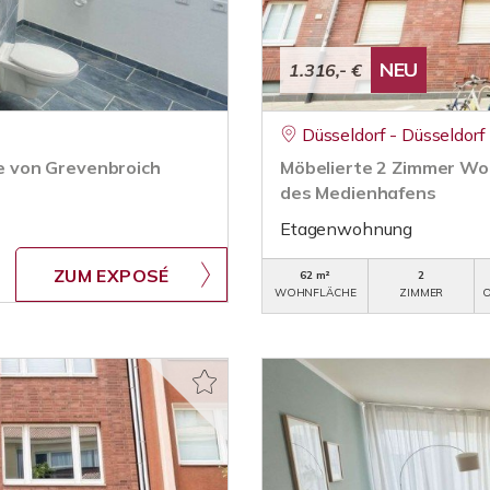
NEU
1.316,- €
Düsseldorf - Düsseldorf
 von Grevenbroich
Möbelierte 2 Zimmer Woh
des Medienhafens
Etagenwohnung
ZUM EXPOSÉ
62 m²
2
WOHNFLÄCHE
ZIMMER
O