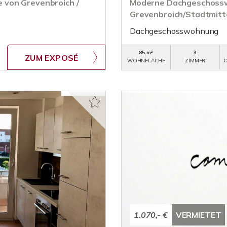
 von Grevenbroich /
Moderne Dachgeschossw
Grevenbroich/Stadtmitt
Dachgeschosswohnung
85 m²
3
ZUM EXPOSÉ
WOHNFLÄCHE
ZIMMER
O
1.070,- €
VERMIETET