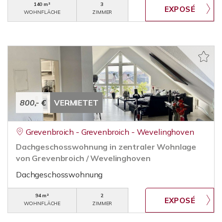
140 m²
3
WOHNFLÄCHE
ZIMMER
800,- €
VERMIETET
Grevenbroich - Grevenbroich - Wevelinghoven
Dachgeschosswohnung in zentraler Wohnlage
von Grevenbroich / Wevelinghoven
Dachgeschosswohnung
94 m²
2
WOHNFLÄCHE
ZIMMER