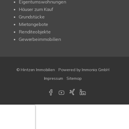
Eigentumswohnungen
Häuser zum Kauf
Grundstücke
Mietangebote
Renditeobjekte
Gewerbeimmobilien
© Hintzen Immobilien
Powered by Immonia GmbH
Impressum
Sitemap
Google-
ertungen
Echtheit