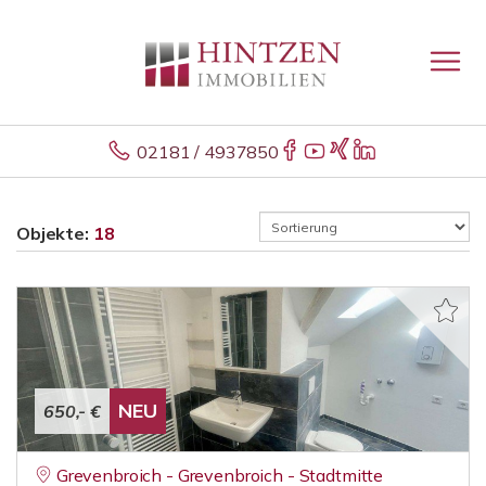
02181 / 4937850
Objekte:
18
NEU
650,- €
Grevenbroich - Grevenbroich - Stadtmitte