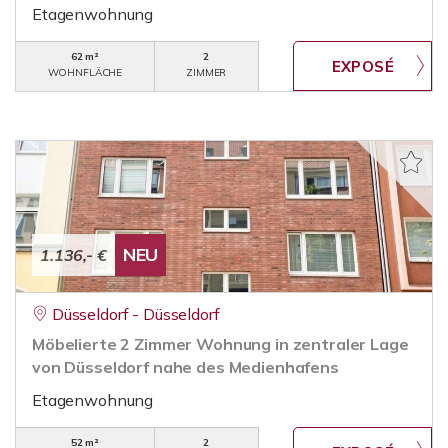
Etagenwohnung
62 m²
2
WOHNFLÄCHE
ZIMMER
NEU
1.136,- €
Düsseldorf - Düsseldorf
Möbelierte 2 Zimmer Wohnung in zentraler Lage
von Düsseldorf nahe des Medienhafens
Etagenwohnung
52 m²
2