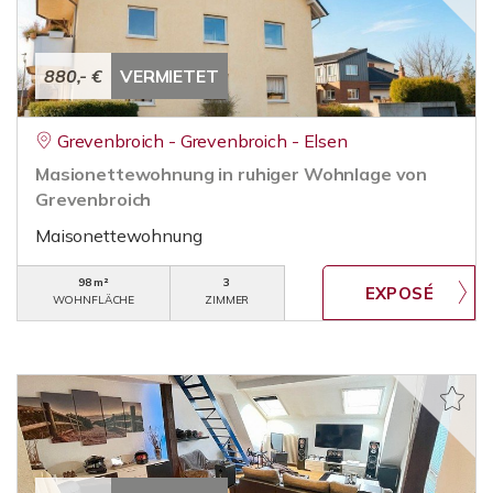
880,- €
VERMIETET
Grevenbroich - Grevenbroich - Elsen
Masionettewohnung in ruhiger Wohnlage von
Grevenbroich
Maisonettewohnung
98 m²
3
WOHNFLÄCHE
ZIMMER