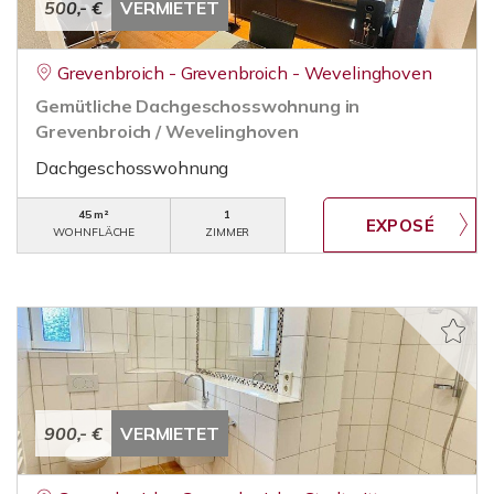
500,- €
VERMIETET
Grevenbroich - Grevenbroich - Wevelinghoven
Gemütliche Dachgeschosswohnung in
Grevenbroich / Wevelinghoven
Dachgeschosswohnung
45 m²
1
WOHNFLÄCHE
ZIMMER
900,- €
VERMIETET