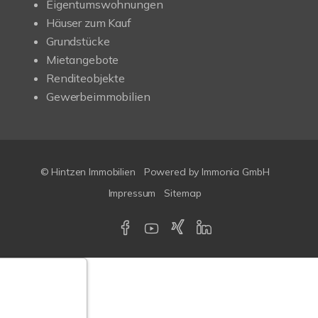
Eigentumswohnungen
Häuser zum Kauf
Grundstücke
Mietangebote
Renditeobjekte
Gewerbeimmobilien
© Hintzen Immobilien
Powered by Immonia GmbH
Impressum
Sitemap
Google-
ertungen
Echtheit