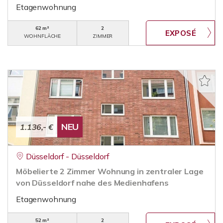
Etagenwohnung
62 m²
2
WOHNFLÄCHE
ZIMMER
NEU
1.136,- €
Düsseldorf - Düsseldorf
Möbelierte 2 Zimmer Wohnung in zentraler Lage
von Düsseldorf nahe des Medienhafens
Etagenwohnung
52 m²
2