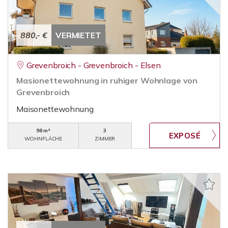
880,- €
VERMIETET
Grevenbroich - Grevenbroich - Elsen
Masionettewohnung in ruhiger Wohnlage von
Grevenbroich
Maisonettewohnung
98 m²
3
WOHNFLÄCHE
ZIMMER