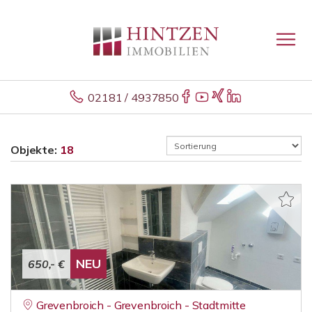
02181 / 4937850
Objekte:
18
NEU
650,- €
Grevenbroich - Grevenbroich - Stadtmitte