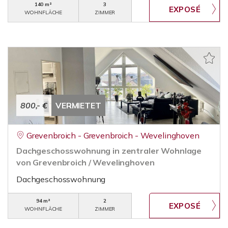
140 m²
3
WOHNFLÄCHE
ZIMMER
800,- €
VERMIETET
Grevenbroich - Grevenbroich - Wevelinghoven
Dachgeschosswohnung in zentraler Wohnlage
von Grevenbroich / Wevelinghoven
Dachgeschosswohnung
94 m²
2
WOHNFLÄCHE
ZIMMER