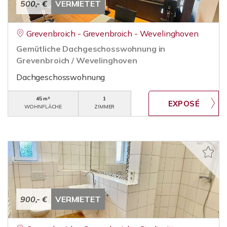
500,- €
VERMIETET
Grevenbroich - Grevenbroich - Wevelinghoven
Gemütliche Dachgeschosswohnung in
Grevenbroich / Wevelinghoven
Dachgeschosswohnung
45 m²
1
WOHNFLÄCHE
ZIMMER
900,- €
VERMIETET