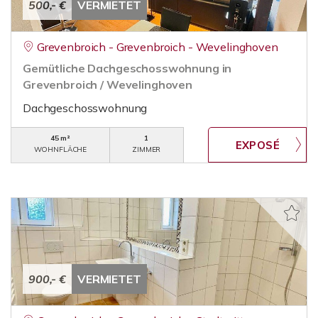
500,- €
VERMIETET
Grevenbroich - Grevenbroich - Wevelinghoven
Gemütliche Dachgeschosswohnung in
Grevenbroich / Wevelinghoven
Dachgeschosswohnung
45 m²
1
WOHNFLÄCHE
ZIMMER
900,- €
VERMIETET