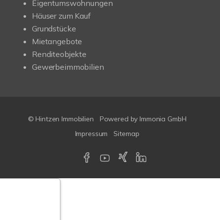
Eigentumswohnungen
Häuser zum Kauf
Grundstücke
Mietangebote
Renditeobjekte
Gewerbeimmobilien
© Hintzen Immobilien
Powered by Immonia GmbH
Impressum
Sitemap
Google-
ertungen
Echtheit