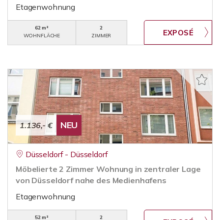
Etagenwohnung
62 m²
2
WOHNFLÄCHE
ZIMMER
NEU
1.136,- €
Düsseldorf - Düsseldorf
Möbelierte 2 Zimmer Wohnung in zentraler Lage
von Düsseldorf nahe des Medienhafens
Etagenwohnung
52 m²
2