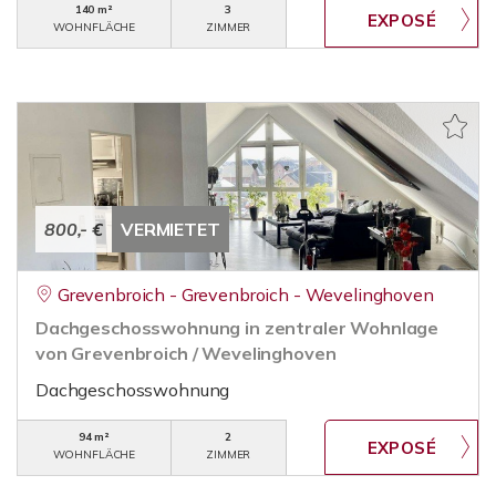
140 m²
3
WOHNFLÄCHE
ZIMMER
800,- €
VERMIETET
Grevenbroich - Grevenbroich - Wevelinghoven
Dachgeschosswohnung in zentraler Wohnlage
von Grevenbroich / Wevelinghoven
Dachgeschosswohnung
94 m²
2
WOHNFLÄCHE
ZIMMER