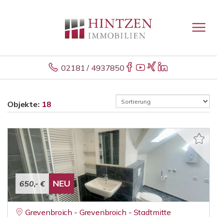
02181 / 4937850
Objekte:
18
NEU
650,- €
Grevenbroich - Grevenbroich - Stadtmitte