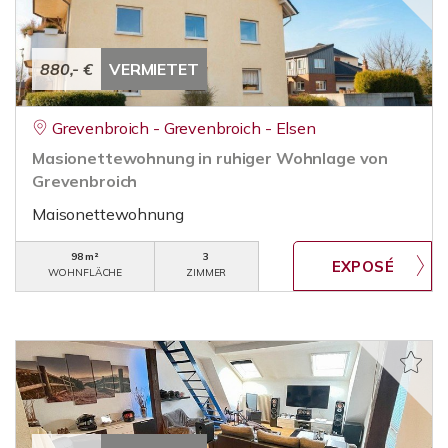
880,- €
VERMIETET
Grevenbroich - Grevenbroich - Elsen
Masionettewohnung in ruhiger Wohnlage von
Grevenbroich
Maisonettewohnung
98 m²
3
WOHNFLÄCHE
ZIMMER