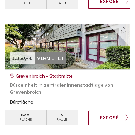
FLÄCHE
RÄUME
1.350,- €
VERMIETET
Grevenbroich - Stadtmitte
Büroeinheit in zentraler Innenstadtlage von
Grevenbroich
Bürofläche
150 m²
6
FLÄCHE
RÄUME