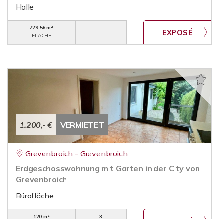
Halle
729,56 m²
FLÄCHE
1.200,- €
VERMIETET
Grevenbroich - Grevenbroich
Erdgeschosswohnung mit Garten in der City von
Grevenbroich
Bürofläche
120 m²
3