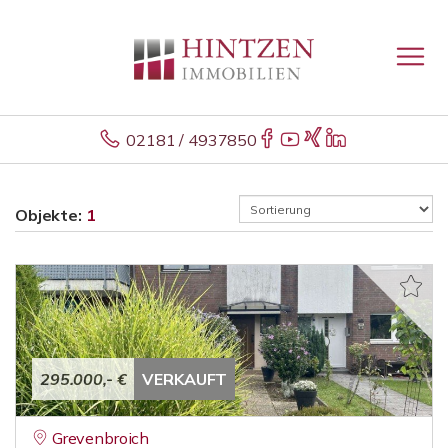
02181 / 4937850
Objekte:
1
295.000,- €
VERKAUFT
Grevenbroich