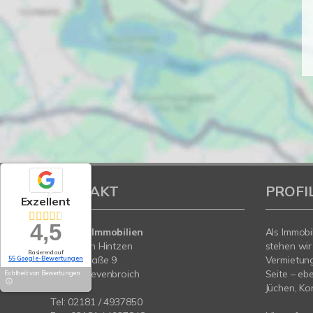
KONTAKT
PROFI
Exzellent
4,5
Hintzen Immobilien
Als Immobi
Sebastian Hintzen
stehen wir
Basierend auf
Lindenstraße 9
Vermietung
55 Google-Bewertungen
41515 Grevenbroich
Seite – eb
Echtheit von Bewertungen
Jüchen, Ko
Tel:
02181 / 4937850