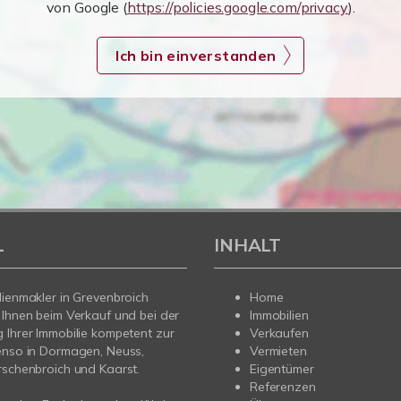
von Google (
https://policies.google.com/privacy
).
Ich bin einverstanden
L
INHALT
lienmakler in Grevenbroich
Home
 Ihnen beim Verkauf und bei der
Immobilien
 Ihrer Immobilie kompetent zur
Verkaufen
enso in Dormagen, Neuss,
Vermieten
rschenbroich und Kaarst.
Eigentümer
Referenzen