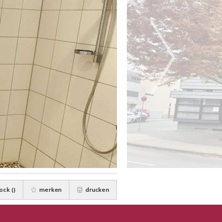
ock (
)
merken
drucken