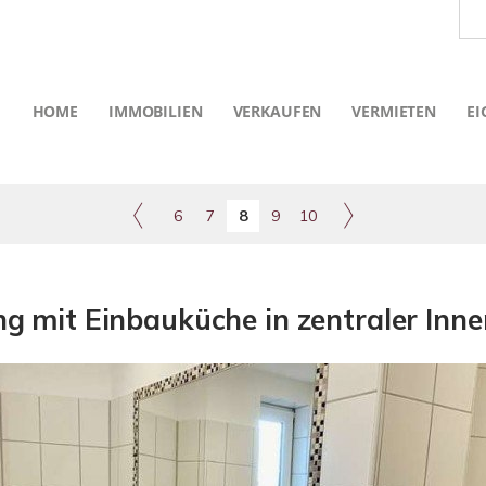
HOME
IMMOBILIEN
VERKAUFEN
VERMIETEN
EI
6
7
8
9
10
 mit Einbauküche in zentraler Inne