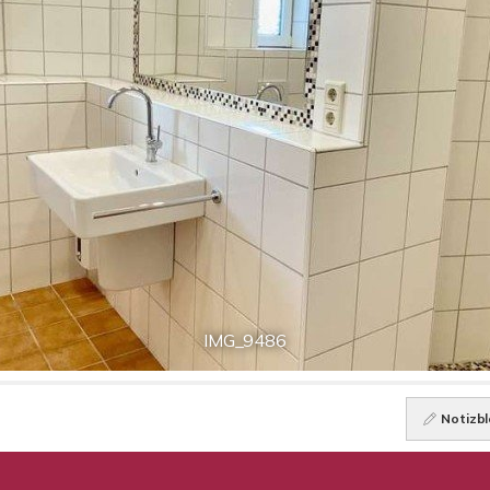
IMG_9486
Notizbl