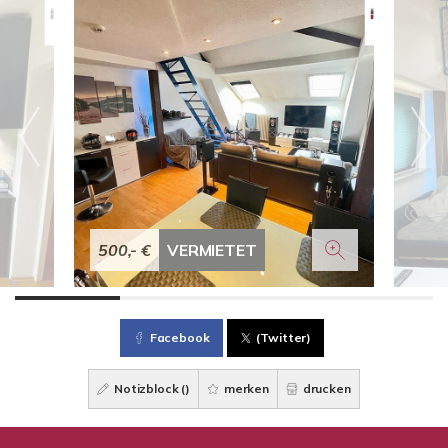
500,- €
VERMIETET
Facebook
(Twitter)
Notizblock (
)
merken
drucken