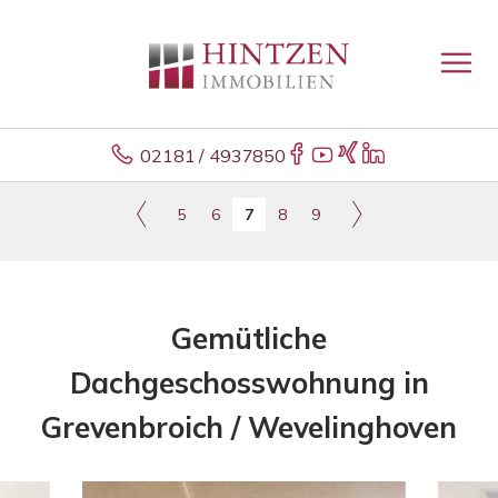
02181 / 4937850
5
6
7
8
9
Gemütliche
Dachgeschosswohnung in
Grevenbroich / Wevelinghoven