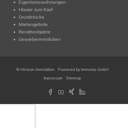
Eigentumswohnungen
Häuser zum Kauf
Grundstücke
Mietangebote
Renditeobjekte
Gewerbeimmobilien
© Hintzen Immobilien
Powered by Immonia GmbH
Impressum
Sitemap
Google-
ertungen
Echtheit