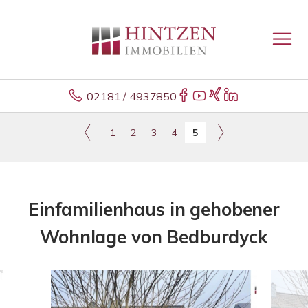
02181 / 4937850
1
2
3
4
5
Einfamilienhaus in gehobener
Wohnlage von Bedburdyck