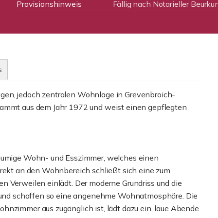
Provisionshinweis
Fällig nach Notarieller Beurku
s
uhigen, jedoch zentralen Wohnlage in Grevenbroich-
stammt aus dem Jahr 1972 und weist einen gepflegten
eräumige Wohn- und Esszimmer, welches einen
irekt an den Wohnbereich schließt sich eine zum
n Verweilen einlädt. Der moderne Grundriss und die
ht und schaffen so eine angenehme Wohnatmosphäre. Die
hnzimmer aus zugänglich ist, lädt dazu ein, laue Abende