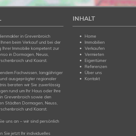
L
INHALT
lienmakler in Grevenbroich
Home
 Ihnen beim Verkauf und bei der
Immobilien
 Ihrer Immobilie kompetent zur
Verkaufen
enso in Dormagen, Neuss,
Vermieten
rschenbroich und Kaarst.
Eigentümer
Referenzen
sendem Fachwissen, langjähriger
Über uns
 und ausgeprägter regionaler
Kontakt
nis beraten wir Sie zuverlässig
ragen rund um Ihr Haus oder Ihre
n Grevenbroich sowie den
en Städten Dormagen, Neuss,
rschenbroich und Kaarst.
ie uns an – wir sind persönlich
 Sie jetzt Ihr individuelles