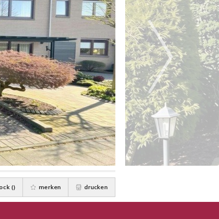
ock (
)
merken
drucken