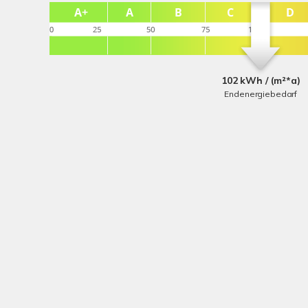
102 kWh / (m²*a)
Endenergiebedarf