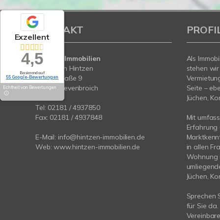
KONTAKT
PROFI
Exzellent
4,5
Hintzen Immobilien
Als Immobi
Sebastian Hintzen
stehen wir
Basierend auf
Lindenstraße 9
Vermietung
55 Google-Bewertungen
41515 Grevenbroich
Seite – eb
Echtheit von Bewertungen
Jüchen, Ko
Tel:
02181 / 4937850
Fax: 02181 / 4937848
Mit umfas
Erfahrung
E-Mail:
info@hintzen-immobilien.de
Marktkennt
Web:
www.hintzen-immobilien.de
in allen F
Wohnung i
umliegend
Jüchen, Ko
Sprechen S
für Sie da.
Vereinbaren