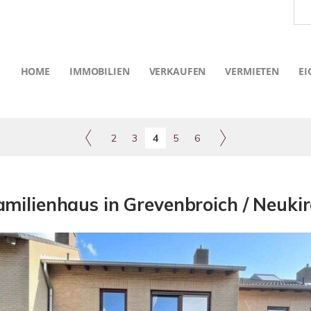
HOME
IMMOBILIEN
VERKAUFEN
VERMIETEN
EI
2
3
4
5
6
amilienhaus in Grevenbroich / Neuki