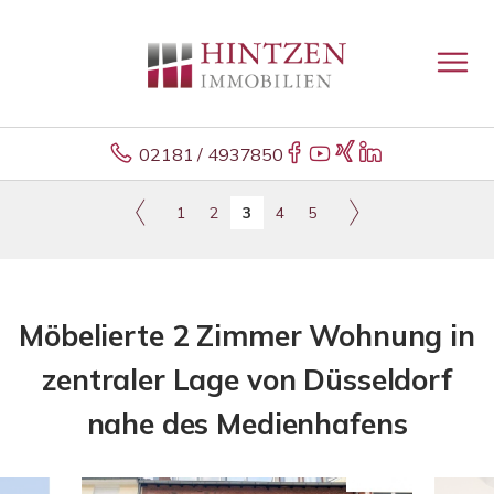
02181 / 4937850
1
2
3
4
5
Möbelierte 2 Zimmer Wohnung in
zentraler Lage von Düsseldorf
nahe des Medienhafens