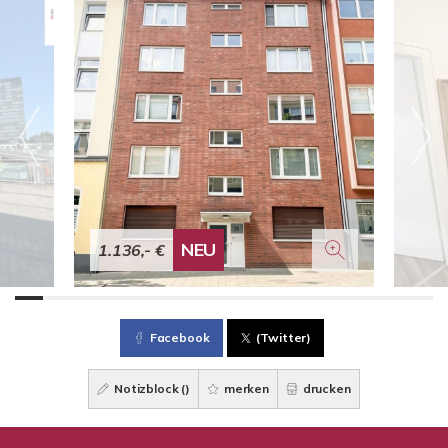
NEU
1.136,- €
Facebook
(Twitter)
Notizblock (
)
merken
drucken