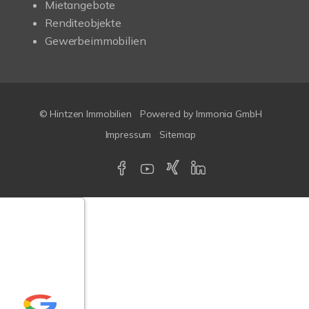
Mietangebote
Renditeobjekte
Gewerbeimmobilien
© Hintzen Immobilien
Powered by Immonia GmbH
Impressum
Sitemap
Google-
ertungen
Echtheit
n Bewertungen