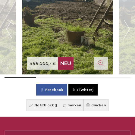
NEU
399.000,- €
Facebook
(Twitter)
Notizblock (
)
merken
drucken